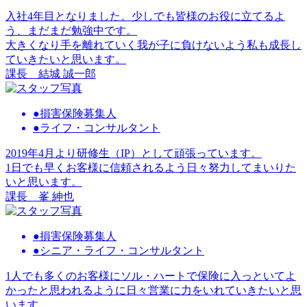
入社4年目となりました。少しでも皆様のお役に立てるよ
う、まだまだ勉強中です。
大きくなり手を離れていく我が子に負けないよう私も成長し
ていきたいと思います。
課長
結城 誠一郎
●損害保険募集人
●ライフ・コンサルタント
2019年4月より研修生（IP）として頑張っています。
1日でも早くお客様に信頼されるよう日々努力してまいりた
いと思います。
課長
峯 紳也
●損害保険募集人
●シニア・ライフ・コンサルタント
1人でも多くのお客様にソル・ハートで保険に入っといてよ
かったと思われるように日々営業に力をいれていきたいと思
います。