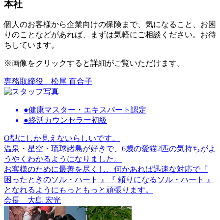
本社
個⼈のお客様から企業向けの保険まで、気になること、お困
りのことなどがあれば、まずは気軽にご相談ください。お待
ちしています。
※画像をクリックすると詳細がご覧いただけます。
専務取締役
松尾 百合子
●健康マスター・エキスパート認定
●終活カウンセラー初級
O型にしか見えないらしいです。
温泉・星空・琉球諸島が好きで、6歳の愛猫2匹の気持ちがよ
うやくわかるようになりました。
お客様のために最善を尽くし、何かあれば迅速な対応で『
困ったときのソル・ハート 』『 頼りになるソル・ハート 』
となれるようにもっともっと頑張ります。
会長
大島 宏光