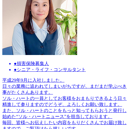
●損害保険募集人
●シニア・ライフ・コンサルタント
平成29年9月に入社しました。
日々の業務に追われてしまいがちですが、まだまだ学ぶべき
事がたくさんあります。
ソル・ハートの一員としてお客様をおまもりできるよう日々
精進して参りますのでどうぞ、よろしくお願い致します。
また、ソル・ハートのことをもっと知ってもらおうと発行し
始めた“ソル・ハートニュース”を担当しております。
毎回、皆様へお伝えしたい内容をもりだくさんでお届け致し
ますので、ご覧頂けたら嬉しいです。