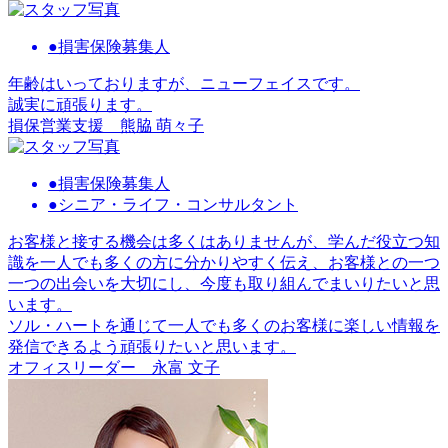
●損害保険募集人
年齢はいっておりますが、ニューフェイスです。
誠実に頑張ります。
損保営業支援
熊脇 萌々子
●損害保険募集人
●シニア・ライフ・コンサルタント
お客様と接する機会は多くはありませんが、学んだ役立つ知
識を一人でも多くの方に分かりやすく伝え、お客様との一つ
一つの出会いを大切にし、今度も取り組んでまいりたいと思
います。
ソル・ハートを通じて一人でも多くのお客様に楽しい情報を
発信できるよう頑張りたいと思います。
オフィスリーダー
永富 文子