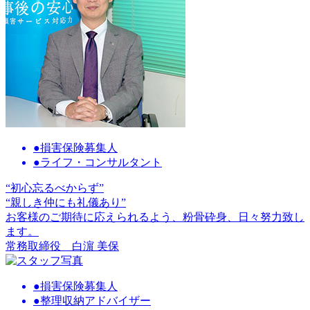
●損害保険募集人
●ライフ・コンサルタント
“初心忘るべからず”
“親しき仲にも礼儀あり”
お客様のご期待に応えられるよう、粉骨砕身、日々努力致し
ます。
常務取締役
白濵 美保
●損害保険募集人
●整理収納アドバイザー