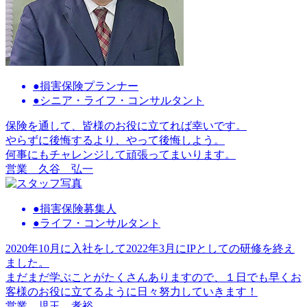
●損害保険プランナー
●シニア・ライフ・コンサルタント
保険を通して、皆様のお役に立てれば幸いです。
やらずに後悔するより、やって後悔しよう。
何事にもチャレンジして頑張ってまいります。
営業
久谷 弘一
●損害保険募集人
●ライフ・コンサルタント
2020年10月に入社をして2022年3月にIPとしての研修を終え
ました。
まだまだ学ぶことがたくさんありますので、１日でも早くお
客様のお役に立てるように日々努力していきます！
営業
児玉 孝裕