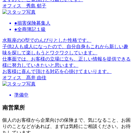
オフィス
秀島 郁子
●損害保険募集人
●全商簿記１級
水瓶座のO型でのんびりとした性格です。
子供2人も成人になったので、自分自身もこれから新しい趣
味を探して楽しもうとワクワクしています。
仕事面では、お客様の立場に立ち、正しい情報を提供できる
様に努力していきたいと思います。
お客様に喜んで頂ける対応を心掛けてまいります。
オフィス
髙井 由佳
準備中
南営業所
個⼈のお客様から企業向けの保険まで、気になること、お困
りのことなどがあれば、まずは気軽にご相談ください。お待
ちしています。