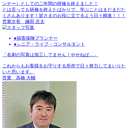
ンナー）としての二年間の研修を終えました！
とは言っても研修を終えたばかりで、学ぶことはまだまだた
くさんあります！皆さまのお役に立てるよう日々精進！！！
営業次長
鎌田 庄太
●損害保険プランナー
●シニア・ライフ・コンサルタント
「名刺の写真は加工してません！やせねば…」
これからもお客様をお守りする所存で日々努力してまいりた
いと思います。
営業
高橋 大輔