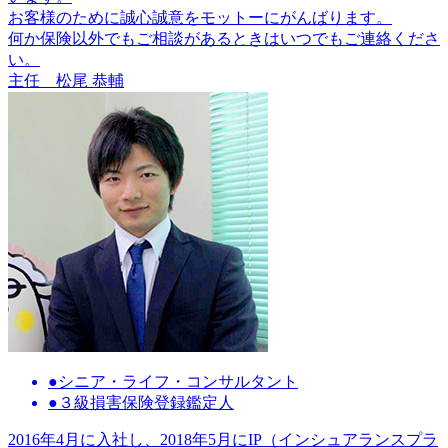
お客様のために誠心誠意をモットーにがんばります。
何か保険以外でもご相談があるときはいつでもご連絡くださ
い。
主任
松尾 恭輔
●シニア・ライフ・コンサルタント
●３級損害保険登録鑑定人
2016年4月に入社し、2018年5月にIP（インシュアランスプラ