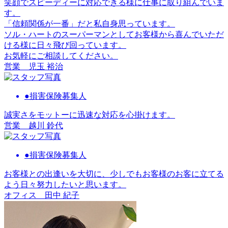
笑顔でスピーディーに対応できる様に仕事に取り組んでいま
す。
「信頼関係が一番」だと私自身思っています。
ソル・ハートのスーパーマンとしてお客様から喜んでいただ
ける様に日々飛び回っています。
お気軽にご相談してください。
営業
児玉 裕治
●損害保険募集人
誠実さをモットーに迅速な対応を心掛けます。
営業
越川 鈴代
●損害保険募集人
お客様との出逢いを大切に、少しでもお客様のお客に立てる
よう日々努力したいと思います。
オフィス
田中 紀子