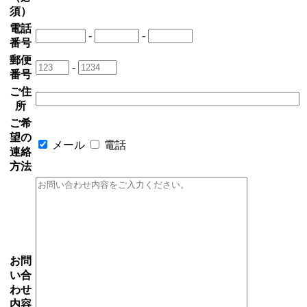
須）
電話
-
-
番号
郵便
-
番号
ご住
所
ご希
望の
メール
電話
連絡
方法
お問
い合
わせ
内容