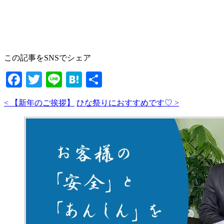
この記事をSNSでシェア
Facebook
Twitter
Line
Hatena
共
有
< 【新年のご挨拶】
ひな祭りにおすすめです♡ >