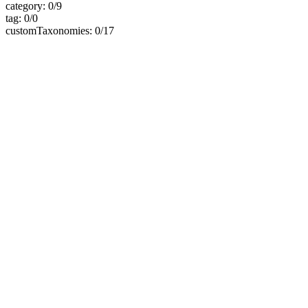
category: 0/9
tag: 0/0
customTaxonomies: 0/17