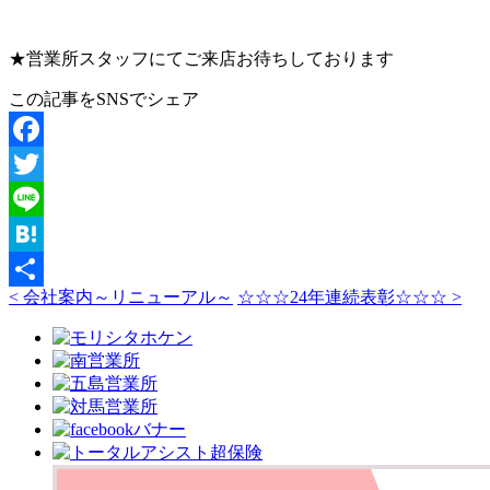
★営業所スタッフにてご来店お待ちしております
この記事をSNSでシェア
Facebook
Twitter
Line
Hatena
< 会社案内～リニューアル～
☆☆☆24年連続表彰☆☆☆ >
共
有