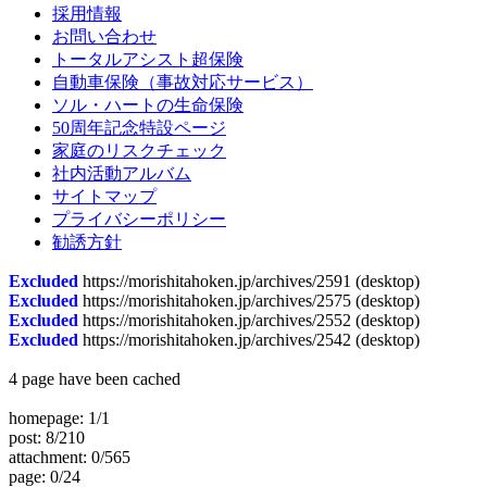
採用情報
お問い合わせ
トータルアシスト超保険
自動車保険（事故対応サービス）
ソル・ハートの生命保険
50周年記念特設ページ
家庭のリスクチェック
社内活動アルバム
サイトマップ
プライバシーポリシー
勧誘方針
Excluded
https://morishitahoken.jp/archives/2591 (desktop)
Excluded
https://morishitahoken.jp/archives/2575 (desktop)
Excluded
https://morishitahoken.jp/archives/2552 (desktop)
Excluded
https://morishitahoken.jp/archives/2542 (desktop)
4 page have been cached
homepage: 1/1
post: 8/210
attachment: 0/565
page: 0/24