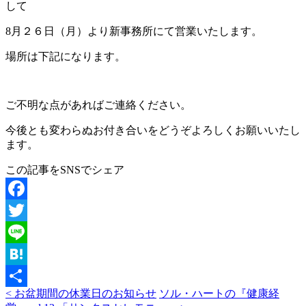
して
8月２６日（月）より新事務所にて営業いたします。
場所は下記になります。
ご不明な点があればご連絡ください。
今後とも変わらぬお付き合いをどうぞよろしくお願いいたし
ます。
この記事をSNSでシェア
Facebook
Twitter
Line
Hatena
< お盆期間の休業日のお知らせ
ソル・ハートの『健康経
共