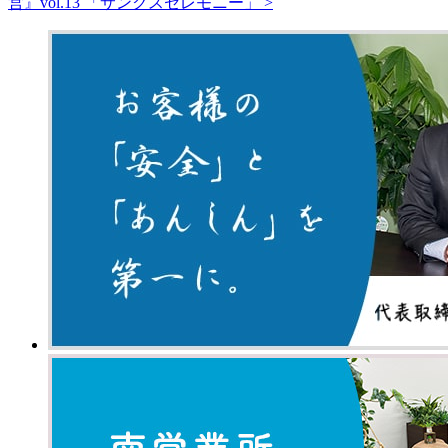
営』vol.13 「サンクスセレモニー」 >
有