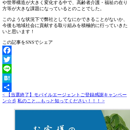
や世帯構造が大きく変化する中で、高齢者介護・福祉の在り
方等が大きな課題になっているとのことでした。
このような状況下で弊社としてなにかできることがないか、
今後も地域社会に貢献する取り組みを積極的に行っていきた
いと思います！
この記事をSNSでシェア
Facebook
Twitter
Line
Hatena
< 【当選終了】モバイルエージェントご登録感謝キャンペー
共
ン☆彡
私のこと…もっと知ってください！！！ >
有