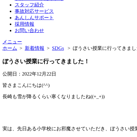
スタッフ紹介
事故対応サービス
あんしんサポート
採用情報
お問い合わせ
メニュー
ホーム
>
新着情報
>
SDGs
>
ぼうさい授業に行ってきました
ぼうさい授業に行ってきました！
公開日：2022年12月22日
皆さまこんにちは(^^)
長崎も雪が降るくらい寒くなりましたね((+_+))
実は、先日ある小学校にお邪魔させていただき、ぼうさい授