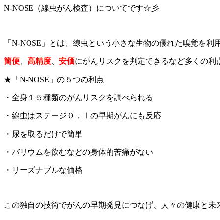
N-NOSE（線虫がん検査）についてです☆彡
「N-NOSE」とは、線虫という小さな生物の優れた嗅覚を
簡便
、
高精度
、
安価
にがんリスクを判定できるなど多くの利
★「N-NOSE」の５つの利点
・全身１５種類のがんリスクを調べられる
・線虫はステージ０，Ⅰの早期がんにも反応
・尿を取るだけで簡単
・バリウムを飲むなどの身体的苦痛がない
・リーズナブルな価格
この独自の技術でがんの早期発見につなげ、人々の健康と未