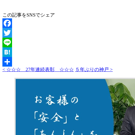
この記事をSNSでシェア
Facebook
Twitter
Line
Hatena
< ☆☆☆ 27年連続表彰 ☆☆☆
５年ぶりの神戸 >
共
有