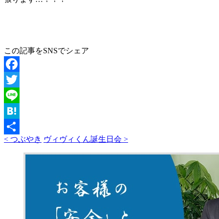
この記事をSNSでシェア
Facebook
Twitter
Line
Hatena
< つぶやき
ヴィヴィくん誕生日会 >
共
有