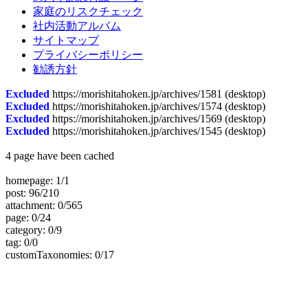
家庭のリスクチェック
社内活動アルバム
サイトマップ
プライバシーポリシー
勧誘方針
Excluded
https://morishitahoken.jp/archives/1581 (desktop)
Excluded
https://morishitahoken.jp/archives/1574 (desktop)
Excluded
https://morishitahoken.jp/archives/1569 (desktop)
Excluded
https://morishitahoken.jp/archives/1545 (desktop)
4 page have been cached
homepage: 1/1
post: 96/210
attachment: 0/565
page: 0/24
category: 0/9
tag: 0/0
customTaxonomies: 0/17