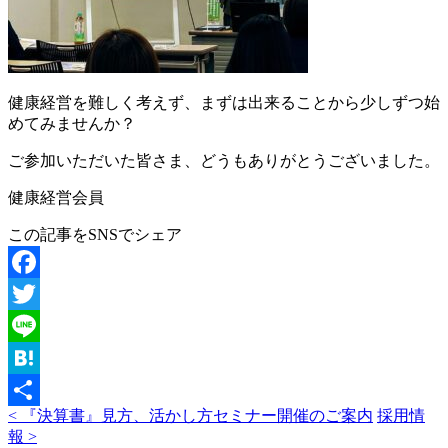
健康経営を難しく考えず、まずは出来ることから少しずつ始
めてみませんか？
ご参加いただいた皆さま、どうもありがとうございました。
健康経営会員
この記事をSNSでシェア
Facebook
Twitter
Line
Hatena
< 『決算書』見方、活かし方セミナー開催のご案内
採用情
共
報 >