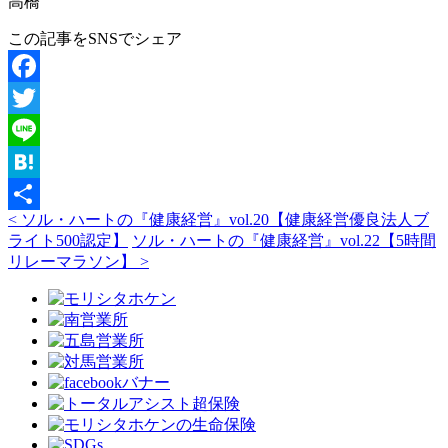
高橋
この記事をSNSでシェア
Facebook
Twitter
Line
Hatena
< ソル・ハートの『健康経営』vol.20【健康経営優良法人ブ
共
ライト500認定】
ソル・ハートの『健康経営』vol.22【5時間
有
リレーマラソン】 >