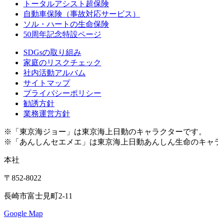
トータルアシスト超保険
自動車保険（事故対応サービス）
ソル・ハートの生命保険
50周年記念特設ページ
SDGsの取り組み
家庭のリスクチェック
社内活動アルバム
サイトマップ
プライバシーポリシー
勧誘方針
業務運営方針
※「東京海ジョー」は東京海上日動のキャラクターです。
※「あんしんセエメエ」は東京海上日動あんしん生命のキャ
本社
〒852-8022
長崎市富士見町2-11
Google Map