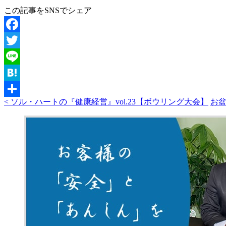
この記事をSNSでシェア
Facebook
Twitter
Line
Hatena
< ソル・ハートの『健康経営』vol.23【ボウリング大会】
お盆
共
有