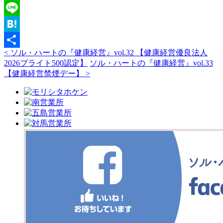
Twitter
Line
Hatena
< ソル・ハートの『健康経営』vol.32 【健康経営優良法人
共
2026ブライト500認定】
ソル・ハートの『健康経営』vol.33
有
【健康経営禁煙デー】 >