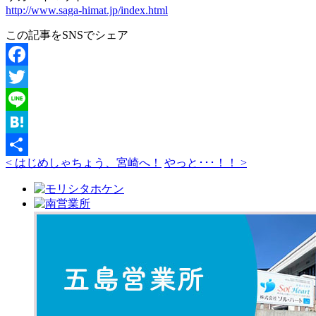
http://www.saga-himat.jp/index.html
この記事をSNSでシェア
Facebook
Twitter
Line
Hatena
< はじめしゃちょう、宮崎へ！
やっと･･･！！ >
共
有