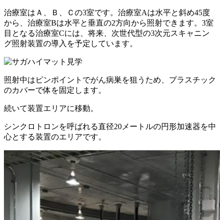
治療室はＡ、Ｂ、Ｃの3室です。治療室Aは水平と斜め45度
から、治療室Bは水平と垂直の2方向から照射できます。3室
目となる治療室Cには、将来、次世代型の3次元スキャニン
グ照射装置の導入を予定しています。
照射中はピンポイントでがん病巣を狙うため、プラスチック
のカバーで体を固定します。
続いて装置エリアに移動。
シンクロトロンを呼ばれる直径20メートルの円形加速器を中
心とする装置のエリアです。