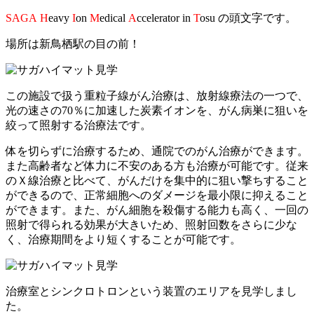
SAGA
H
eavy
I
on
M
edical
A
ccelerator in
T
osu の頭文字です。
場所は新鳥栖駅の目の前！
この施設で扱う重粒子線がん治療は、放射線療法の一つで、
光の速さの70％に加速した炭素イオンを、がん病巣に狙いを
絞って照射する治療法です。
体を切らずに治療するため、通院でのがん治療ができます。
また高齢者など体力に不安のある方も治療が可能です。従来
のＸ線治療と比べて、がんだけを集中的に狙い撃ちすること
ができるので、正常細胞へのダメージを最小限に抑えること
ができます。また、がん細胞を殺傷する能力も高く、一回の
照射で得られる効果が大きいため、照射回数をさらに少な
く、治療期間をより短くすることが可能です。
治療室とシンクロトロンという装置のエリアを見学しまし
た。