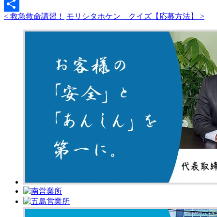
Hatena
< 救急救命講習！
モリシタホケン クイズ【応募方法】 >
共
有