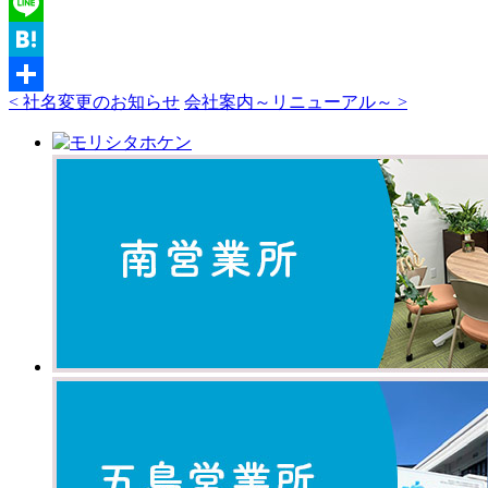
Twitter
Line
Hatena
< 社名変更のお知らせ
会社案内～リニューアル～ >
共
有