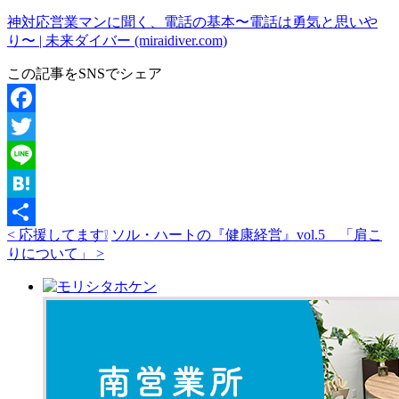
神対応営業マンに聞く、電話の基本〜電話は勇気と思いや
り〜 | 未来ダイバー (miraidiver.com)
この記事をSNSでシェア
Facebook
Twitter
Line
Hatena
< 応援してます❕
ソル・ハートの『健康経営』vol.5 「肩こ
共
りについて」 >
有