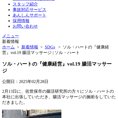
スタッフ紹介
事故対応サービス
あんしんサポート
採用情報
お問い合わせ
メニュー
新着情報
ホーム
>
新着情報
>
SDGs
>
ソル・ハートの『健康経
営』vol.19 腸活マッサージ | ソル・ハート
ソル・ハートの『健康経営』vol.19 腸活マッサー
ジ
公開日：2025年02月28日
2月13日に、佐世保市の腸活研究所の方々にソル・ハートの
本社に出張していただき、腸活マッサージの施術をしていた
だきました。