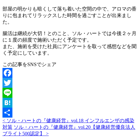
部屋の明かりも暗くして落ち着いた空間の中で、アロマの香
りに包まれてリラックスした時間を過ごすことが出来まし
た。
腸活は継続が大切！とのこと、ソル・ハートでは今後２ヶ月
に１度の頻度で施術いただく予定です。
また、施術を受けた社員にアンケートを取って感想などを聞
く予定にしています。
この記事をSNSでシェア
Facebook
Twitter
Line
Hatena
< ソル・ハートの『健康経営』vol.18 インフルエンザの感染
共
対策
ソル・ハートの『健康経営』vol.20【健康経営優良法人
有
ブライト500認定】 >