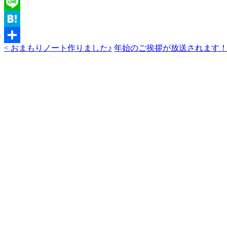
Twitter
Line
Hatena
< おまもりノート作りました♪
年始のご挨拶が放送されます！ 
共
有