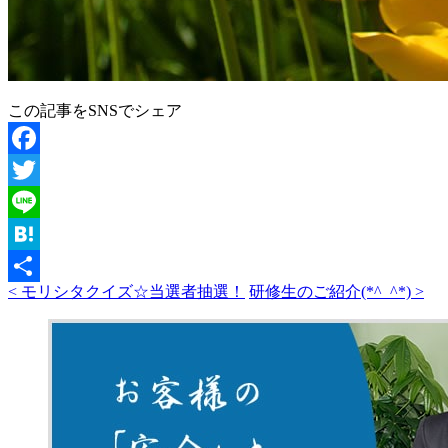
この記事をSNSでシェア
Facebook
Twitter
Line
Hatena
< モリシタクイズ☆当選者抽選！
研修生のご紹介(*^_^*) >
共
有